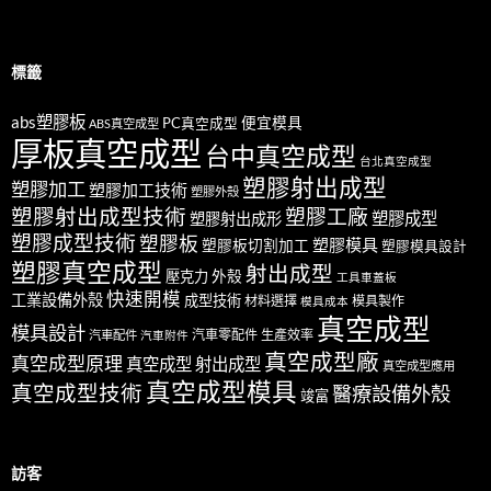
標籤
abs塑膠板
便宜模具
PC真空成型
ABS真空成型
厚板真空成型
台中真空成型
台北真空成型
塑膠射出成型
塑膠加工
塑膠加工技術
塑膠外殼
塑膠射出成型技術
塑膠工廠
塑膠成型
塑膠射出成形
塑膠成型技術
塑膠板
塑膠模具
塑膠板切割加工
塑膠模具設計
塑膠真空成型
射出成型
外殼
壓克力
工具車蓋板
快速開模
工業設備外殼
成型技術
材料選擇
模具製作
模具成本
真空成型
模具設計
汽車零配件
生產效率
汽車配件
汽車附件
真空成型廠
真空成型原理
真空成型 射出成型
真空成型應用
真空成型模具
真空成型技術
醫療設備外殼
竣富
訪客