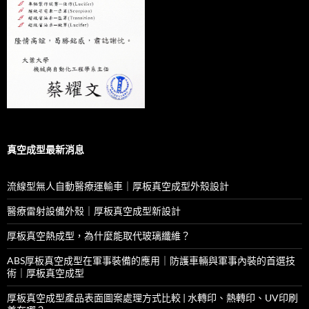
真空成型最新消息
流線型無人自動醫療運輸車｜厚板真空成型外殼設計
醫療雷射設備外殼｜厚板真空成型新設計
厚板真空熱成型，為什麼能取代玻璃纖維？
ABS厚板真空成型在軍事裝備的應用｜防護車輛與軍事內裝的首選技
術｜厚板真空成型
厚板真空成型產品表面圖案處理方式比較 | 水轉印、熱轉印、UV印刷