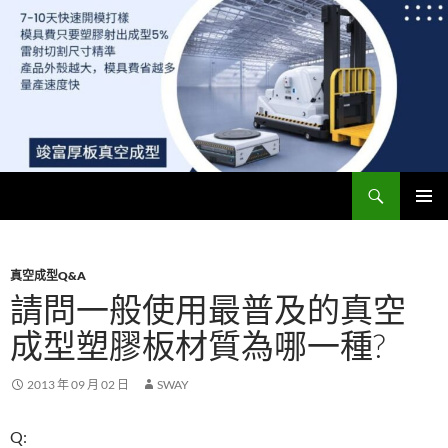
搜
竣富厚板真空成型廠 – 最便宜模具費，5-7天快速開模 | 專業真空成型板材與ABS、PC真空成型
尋
跳
主要選單
至
主
要
真空成型Q&A
內
請問一般使用最普及的真空
容
成型塑膠板材質為哪一種?
2013 年 09 月 02 日
SWAY
Q: