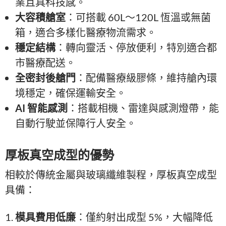
業且具科技感。
大容積艙室
：可搭載 60L～120L 恆溫或無菌
箱，適合多樣化醫療物流需求。
穩定結構
：轉向靈活、停放便利，特別適合都
市醫療配送。
全密封後艙門
：配備醫療級膠條，維持艙內環
境穩定，確保運輸安全。
AI 智能感測
：搭載相機、雷達與感測燈帶，能
自動行駛並保障行人安全。
厚板真空成型的優勢
相較於傳統金屬與玻璃纖維製程，厚板真空成型
具備：
模具費用低廉
：僅約射出成型 5%，大幅降低