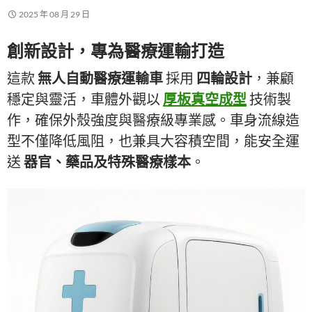
2025 年 08 月 29 日
創新設計，專為醫療運輸打造
這款
無人自動醫療運輸車
採用
四輪設計
，兼顧
穩定與靈活，車體外觀以
厚板真空成型
技術製
作，確保外殼強度與醫療級專業感。車身流線造
型不僅降低風阻，也兼具大容積空間，能安全運
送
器官、藥品及特殊醫療樣本
。