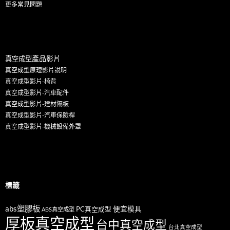
更多
常見問題
產
品影片
真空成型
真空成型原理影片說明
真空成型影片-椅背
真空成型影片-汽車配件
真空成型影片-建材隔板
真空成型影片-汽車保險桿
真空成型影片-機械設備外罩
標籤
abs塑膠板
便宜模具
PC真空成型
ABS真空成型
厚板真空成型
台中真空成型
台北真空成型