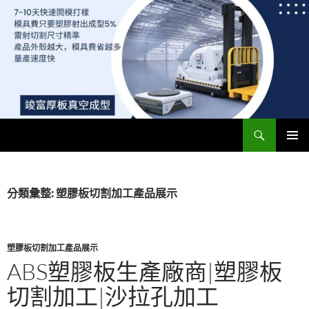
搜
竣富厚板真空成型廠 – 最便宜模具費，5-7天快速開模 | 專業真空成型板材與ABS、PC真空成型
尋
跳
主要選單
至
主
要
分類彙整: 塑膠板切割加工產品展示
內
容
塑膠板切割加工產品展示
ABS塑膠板生產廠商|塑膠板
切割加工|沙拉孔加工