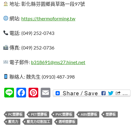
地址: 彰化縣芬園鄉員草路一段97號
網站:
https://thermoforming.tw
電話: (049) 252-0743
傳真: (049) 252-0736
電子郵件:
b318691@ms27.hinet.net
聯絡人: 魏先生 (0910) 487-398
Li
F
Pi
E
n
ac
nt
m
e
e
er
ail
PC塑膠板
PET塑膠板
PVC塑膠板
ABS塑膠板
塑膠板
b
es
壓克力
壓克力切割加工
透明塑膠板
o
t