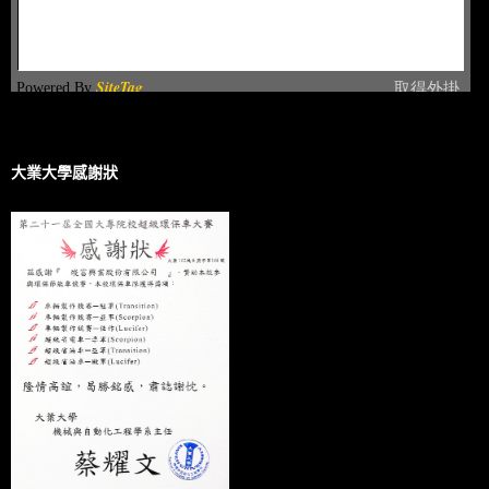
大業大學感謝狀