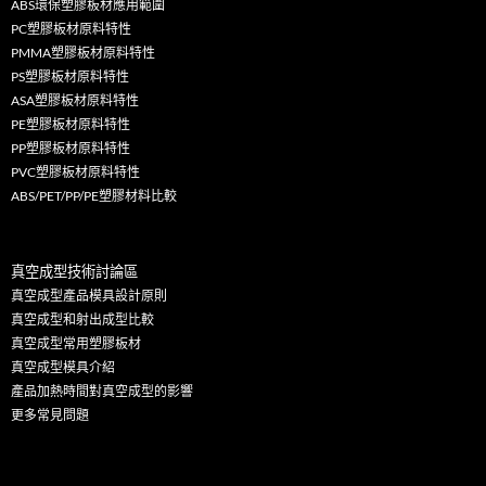
ABS環保塑膠板材應用範圍
PC塑膠板材原料特性
PMMA塑膠板材原料特性
PS塑膠板材原料特性
ASA塑膠板材原料特性
PE塑膠板材原料特性
PP塑膠板材原料特性
PVC塑膠板材原料特性
ABS/PET/PP/PE塑膠材料比較
真空成型技術討論區
真空成型產品模具設計原則
真空成型和射出成型比較
真空成型常用塑膠板材
真空成型模具介紹
產品加熱時間對真空成型的影響
更多
常見問題