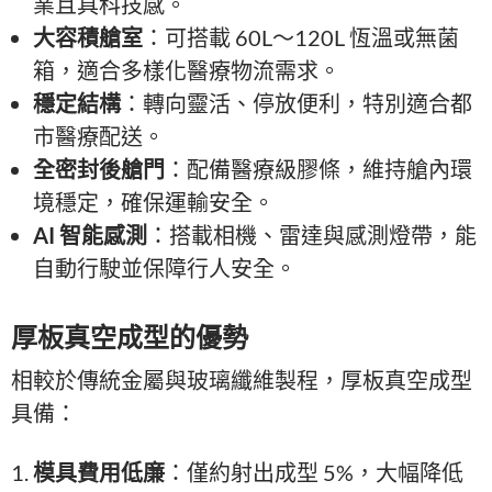
業且具科技感。
大容積艙室
：可搭載 60L～120L 恆溫或無菌
箱，適合多樣化醫療物流需求。
穩定結構
：轉向靈活、停放便利，特別適合都
市醫療配送。
全密封後艙門
：配備醫療級膠條，維持艙內環
境穩定，確保運輸安全。
AI 智能感測
：搭載相機、雷達與感測燈帶，能
自動行駛並保障行人安全。
厚板真空成型的優勢
相較於傳統金屬與玻璃纖維製程，厚板真空成型
具備：
模具費用低廉
：僅約射出成型 5%，大幅降低