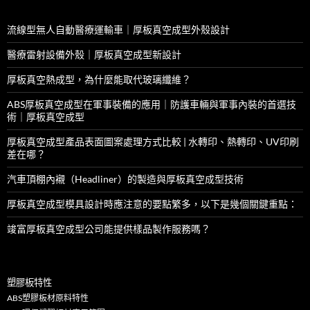
流線型無人自動醫療運輸車｜厚板真空成型外殼設計
醫療雷射設備外殼｜厚板真空成型新設計
厚板真空熱成型，為什麼能取代玻璃纖維？
ABS厚板真空成型在軍事裝備的應用｜防護車輛與軍事內裝的首選技
術｜厚板真空成型
厚板真空成型產品表面圖案處理方式比較 | 水轉印、熱轉印、UV印刷
差在哪？
汽車頂棚內襯（Headliner）的製造與厚板真空成型技術
厚板真空成型模具設計時應注意的要點繁多，以下是幾個關鍵重點：
竣富厚板真空成型公司能提供樣品製作服務嗎？
塑膠板特性
ABS塑膠板材原料特性