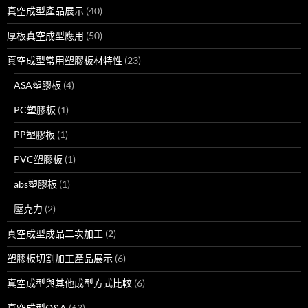
真空成型產品展示
(40)
厚板真空成型應用
(50)
真空成型常用塑膠板材特性
(23)
ASA塑膠板
(4)
PC塑膠板
(1)
PP塑膠板
(1)
PVC塑膠板
(1)
abs塑膠板
(1)
壓克力
(2)
真空成型成品二次加工
(2)
塑膠板切割加工產品展示
(6)
真空成型與其他成型方式比較
(6)
真空成型Q&A
(63)