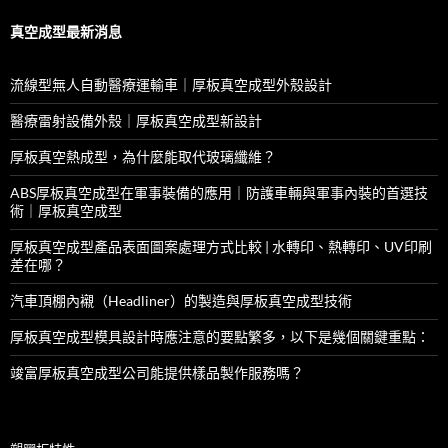
真空成型最新消息
流線型無人自動醫療運輸車｜厚板真空成型外殼設計
醫療雷射設備外殼｜厚板真空成型新設計
厚板真空熱成型，為什麼能取代玻璃纖維？
ABS厚板真空成型在軍事裝備的應用｜防護車輛與軍事內裝的首選技
術｜厚板真空成型
厚板真空成型產品表面圖案處理方式比較 | 水轉印、熱轉印、UV印刷
差在哪？
汽車頂棚內襯（Headliner）的製造與厚板真空成型技術
厚板真空成型模具設計時應注意的要點繁多，以下是幾個關鍵重點：
竣富厚板真空成型公司能提供樣品製作服務嗎？