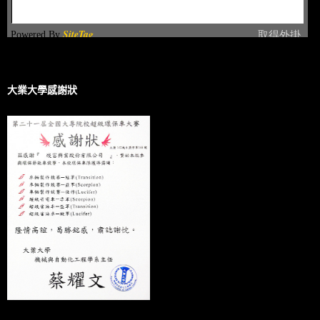
大業大學感謝狀