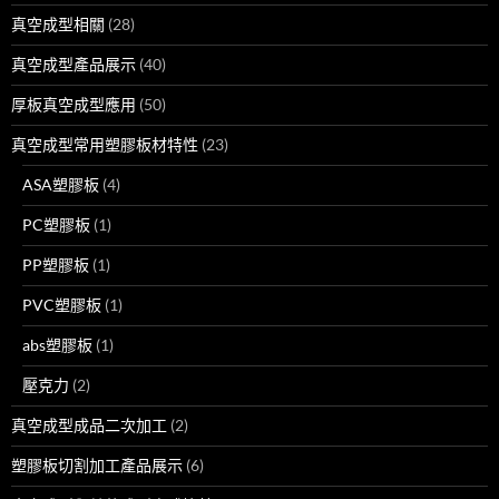
真空成型相關
(28)
真空成型產品展示
(40)
厚板真空成型應用
(50)
真空成型常用塑膠板材特性
(23)
ASA塑膠板
(4)
PC塑膠板
(1)
PP塑膠板
(1)
PVC塑膠板
(1)
abs塑膠板
(1)
壓克力
(2)
真空成型成品二次加工
(2)
塑膠板切割加工產品展示
(6)