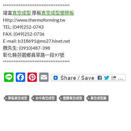
**************************************
竣富
真空成型
厚板
真空成型
塑膠板
Http://www.thermoforming.tw
TEL: (049)252-0743
FAX: (049)252-0736
E-mail: b318691@ms27.hinet.net
魏先生: (0910)487-398
彰化縣芬園鄉員草路一段97號
**************************************
Li
F
Pi
E
n
ac
nt
m
e
e
er
ail
厚板真空成型
台中真空成型
塑膠真空成型
真空成型廠
b
es
o
t
文
o
上一篇文章
章
壓克力塑膠板加工沙拉孔加工