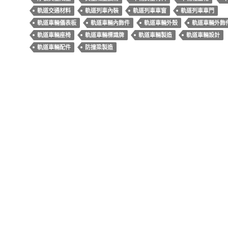
b
es
軌道交通材料
軌道列車內裝
軌道列車車窗
軌道列車車門
o
t
軌道車輛儀表板
軌道車輛內飾件
軌道車輛外殼
軌道車輛外飾
軌道車輛座椅
軌道車輛標識牌
軌道車輛製造
軌道車輛設計
o
軌道車輛配件
防撞梁製造
k
文
上一篇文章
章
真空成型板材在農業中的應用
導
下一篇文章
覽
厚板真空成型可以取代傳統的塑膠射出成型嗎？