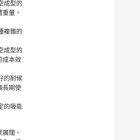
空成型的
體重量，
種複雜的
空成型的
的成本效
好的耐候
輛長期使
定的吸能
景廣闊。