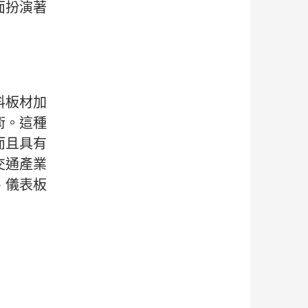
面扮演著
料板材加
術。這種
而且具有
交通產業
、儀表板