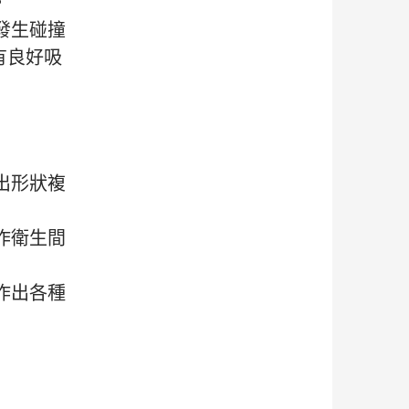
。
發生碰撞
有良好吸
出形狀複
作衛生間
作出各種