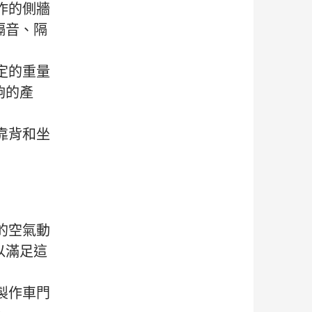
作的側牆
隔音、隔
定的重量
夠的產
靠背和坐
的空氣動
以滿足這
製作車門