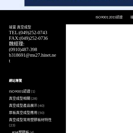
跳至主要內容
搜
竣富厚板真空成型廠 – 最便宜模具費，5-7天快速開模
ISO9001:2015認證
尋
竣富塑膠提供領先業界的真空成型板
竣富
真空成型
材、塑膠真空成型、ABS真空成型與
TEL:(049)
252-0743
PC真空成型技術。我們專注於汽車
FAX:(049)252-0736
配件與醫療器材的生產，並以高品
魏經理:
質、低成本與快速開模（僅需5-7
(0910)487-398
天）著稱，是您選擇真空成型廠商的
b318691@ms27.hinet.ne
最佳夥伴。探索我們的真空成型厚度
t
解決方案與先進的真空成型機，了解
真空成型的核心原理，選擇竣富，為
您的生產賦能。
網站導覽
ISO9001認證
(1)
真空成型相關
(28)
真空成型產品展示
(40)
厚板真空成型應用
(50)
真空成型常用塑膠板材特性
(23)
ASA塑膠板
(4)