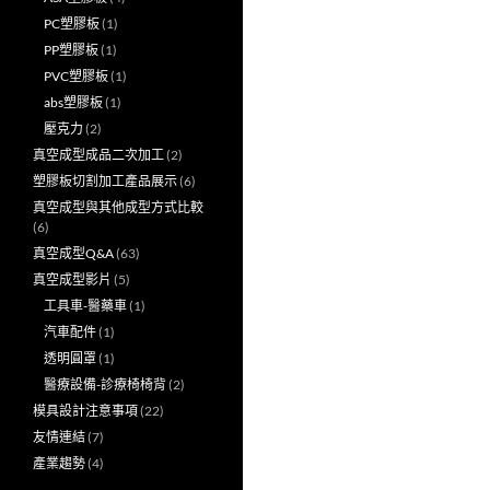
PC塑膠板
(1)
PP塑膠板
(1)
PVC塑膠板
(1)
abs塑膠板
(1)
壓克力
(2)
真空成型成品二次加工
(2)
塑膠板切割加工產品展示
(6)
真空成型與其他成型方式比較
(6)
真空成型Q&A
(63)
真空成型影片
(5)
工具車-醫藥車
(1)
汽車配件
(1)
透明圓罩
(1)
醫療設備-診療椅椅背
(2)
模具設計注意事項
(22)
友情連結
(7)
產業趨勢
(4)