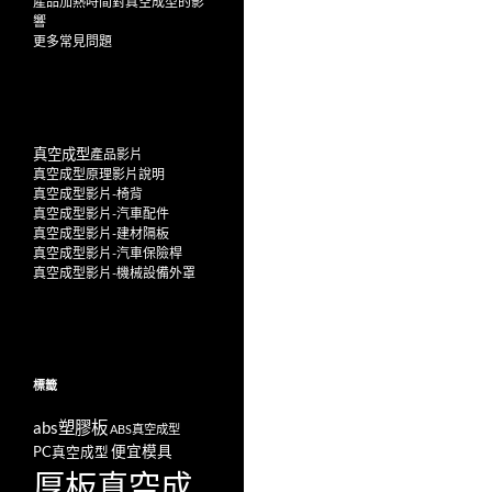
產品加熱時間對真空成型的影
響
更多
常見問題
真空成型
產
品影片
真空成型原理影片說明
真空成型影片-椅背
真空成型影片-汽車配件
真空成型影片-建材隔板
真空成型影片-汽車保險桿
真空成型影片-機械設備外罩
標籤
abs塑膠板
ABS真空成型
便宜模具
PC真空成型
厚板真空成