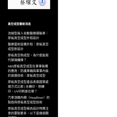
真空成型最新消息
流線型無人自動醫療運輸車｜
厚板真空成型外殼設計
醫療雷射設備外殼｜厚板真空
成型新設計
厚板真空熱成型，為什麼能取
代玻璃纖維？
ABS厚板真空成型在軍事裝備
的應用｜防護車輛與軍事內裝
的首選技術｜厚板真空成型
厚板真空成型產品表面圖案處
理方式比較 | 水轉印、熱轉
印、UV印刷差在哪？
汽車頂棚內襯（Headliner）的
製造與厚板真空成型技術
厚板真空成型模具設計時應注
意的要點繁多，以下是幾個關