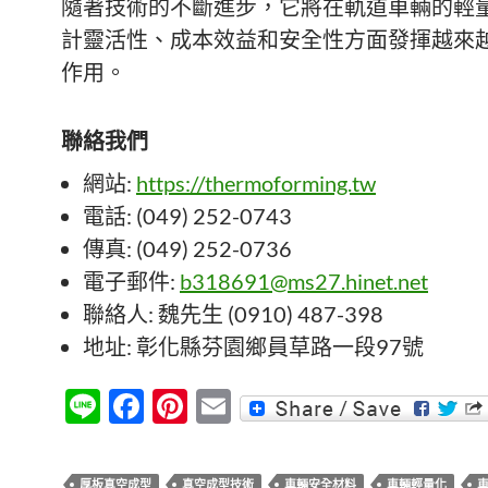
隨著技術的不斷進步，它將在軌道車輛的輕
計靈活性、成本效益和安全性方面發揮越來
作用。
聯絡我們
網站:
https://thermoforming.tw
電話: (049) 252-0743
傳真: (049) 252-0736
電子郵件:
b318691@ms27.hinet.net
聯絡人: 魏先生 (0910) 487-398
地址: 彰化縣芬園鄉員草路一段97號
Li
F
Pi
E
n
ac
nt
m
e
e
er
ail
厚板真空成型
真空成型技術
車輛安全材料
車輛輕量化