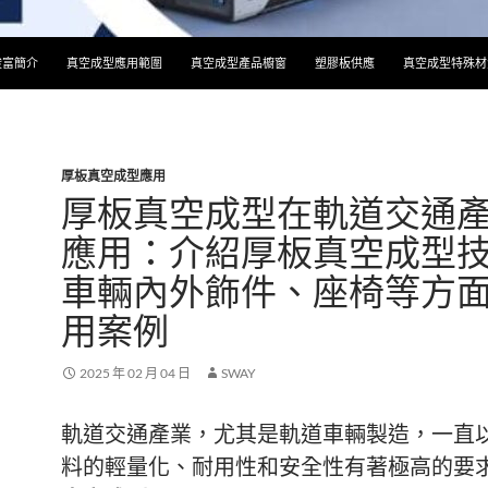
 | 專業真空成型板材與ABS、PC真空成型
竣富簡介
真空成型應用範圍
真空成型產品櫥窗
塑膠板供應
真空成型特殊材
厚板真空成型應用
厚板真空成型在軌道交通
應用：介紹厚板真空成型
車輛內外飾件、座椅等方
用案例
2025 年 02 月 04 日
SWAY
軌道交通產業，尤其是軌道車輛製造，一直
料的輕量化、耐用性和安全性有著極高的要