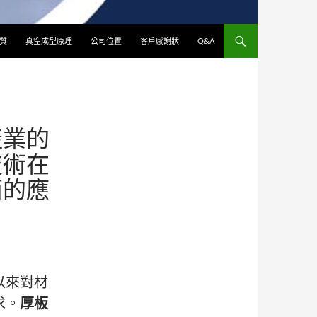
質
真空成型原理
公司位置
客戶感謝狀
Q&A
產業的
技術在
面的應
以來對材
求。
厚板