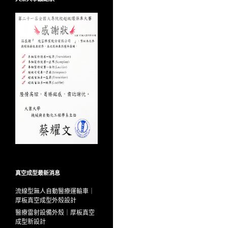
真空成型最新消息
流線型無人自動醫療運輸車｜
厚板真空成型外殼設計
醫療雷射設備外殼｜厚板真空
成型新設計