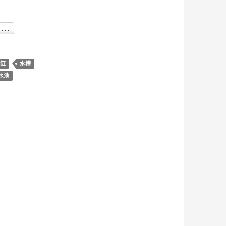
缸
水槽
水池
PTFE、壓克力