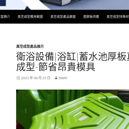
 | 專業真空成型板材與ABS、PC真空成型
竣富簡介
真空成型應用範圍
真空成型產品櫥窗
塑膠板供應
真空成型特殊材
真空成型產品展示
衛浴設備|浴缸|蓄水池厚板
成型-節省昂貴模具
2021 年 08 月 25 日
SWAY