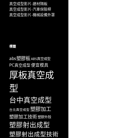
真空成型影片-建材隔板
真空成型影片-汽車保險桿
真空成型影片-機械設備外罩
標籤
abs塑膠板
ABS真空成型
便宜模具
PC真空成型
厚板真空成
型
台中真空成型
塑膠加工
台北真空成型
塑膠加工技術
塑膠外殼
塑膠射出成型
塑膠射出成型技術