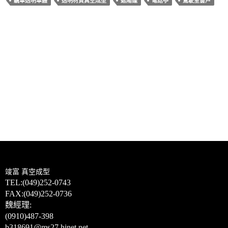
o
t
纜車透明車體
透明材質真空成型
遮陽篷
電話亭
駕駛室窗戶
o
k
文
上一篇文章
章
汽車配件熱塑真空成型-竣富厚板真空成型技術在汽車行業的應用
導
下一篇文章
覽
ISO9001認證真空成型廠:提供討論-設計-建模-3D繪圖-逆向工程掃描-
開模-打樣-量產等服務
竣富
真空成型
TEL:(049)
252-0743
FAX:(049)252-0736
魏經理:
(0910)487-398
b318691@ms27.hinet.net