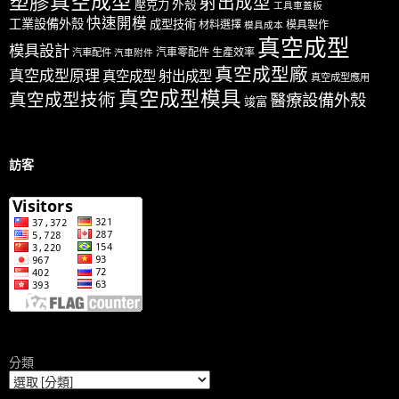
塑膠真空成型
射出成型
外殼
壓克力
工具車蓋板
快速開模
工業設備外殼
成型技術
材料選擇
模具製作
模具成本
真空成型
模具設計
汽車零配件
生產效率
汽車配件
汽車附件
真空成型廠
真空成型原理
真空成型 射出成型
真空成型應用
真空成型模具
真空成型技術
醫療設備外殼
竣富
訪客
分類