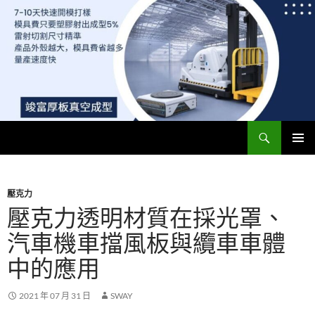
搜
竣富厚板真空成型廠 – 最便宜模具費，5-7天快速開模 | 專業真空成型板材與ABS、PC真空成型
尋
跳
主要選單
至
主
要
壓克力
內
壓克力透明材質在採光罩、
容
汽車機車擋風板與纜車車體
中的應用
2021 年 07 月 31 日
SWAY