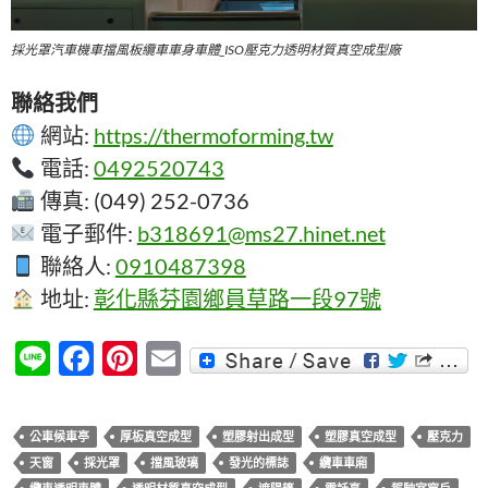
採光罩汽車機車擋風板纜車車身車體_ISO壓克力透明材質真空成型廠
聯絡我們
網站:
https://thermoforming.tw
電話:
0492520743
傳真: (049) 252-0736
電子郵件:
b318691@ms27.hinet.net
聯絡人:
0910487398
地址:
彰化縣芬園鄉員草路一段97號
Li
F
Pi
E
n
ac
nt
m
e
e
er
ail
公車候車亭
厚板真空成型
塑膠射出成型
塑膠真空成型
壓克力
b
es
天窗
採光罩
擋風玻璃
發光的標誌
纜車車廂