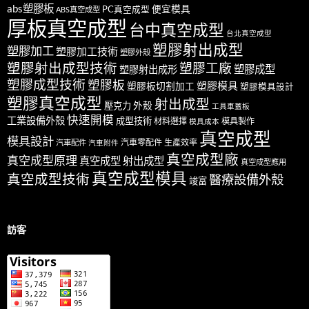
abs塑膠板
便宜模具
PC真空成型
ABS真空成型
厚板真空成型
台中真空成型
台北真空成型
塑膠射出成型
塑膠加工
塑膠加工技術
塑膠外殼
塑膠射出成型技術
塑膠工廠
塑膠成型
塑膠射出成形
塑膠成型技術
塑膠板
塑膠模具
塑膠板切割加工
塑膠模具設計
塑膠真空成型
射出成型
外殼
壓克力
工具車蓋板
快速開模
工業設備外殼
成型技術
材料選擇
模具製作
模具成本
真空成型
模具設計
汽車零配件
生產效率
汽車配件
汽車附件
真空成型廠
真空成型原理
真空成型 射出成型
真空成型應用
真空成型模具
真空成型技術
醫療設備外殼
竣富
訪客