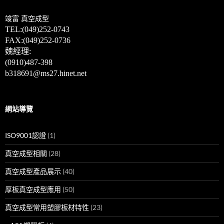
竣富
真空成型
TEL:(049)
252-0743
FAX:(049)252-0736
魏經理:
(0910)487-398
b318691@ms27.hinet.net
網站導覽
ISO9001認證
(1)
真空成型相關
(28)
真空成型產品展示
(40)
厚板真空成型應用
(50)
真空成型常用塑膠板材特性
(23)