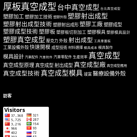
厚板真空成型
台中真空成型
台北真空成型
塑膠射出成型
塑膠加工
塑膠加工技術
塑膠外殼
塑膠射出成型技術
塑膠工廠
塑膠成型
塑膠射出成形
塑膠成型技術
塑膠板
塑膠模具
塑膠板切割加工
塑膠模具設計
塑膠真空成型
射出成型
外殼
壓克力
工具車蓋板
快速開模
工業設備外殼
成型技術
材料選擇
模具製作
模具成本
真空成型
模具設計
汽車零配件
生產效率
汽車配件
汽車附件
真空成型廠
真空成型原理
真空成型 射出成型
真空成型應用
真空成型模具
真空成型技術
醫療設備外殼
竣富
訪客