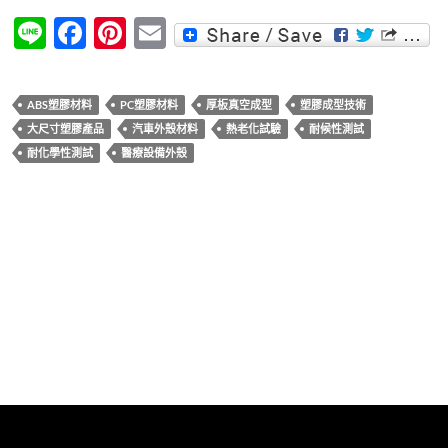
Li
F
Pi
E
n
ac
nt
m
e
e
er
ail
ABS塑膠材料
PC塑膠材料
厚板真空成型
塑膠成型技術
b
es
大尺寸塑膠產品
汽車外殼材料
熱老化試驗
耐候性測試
o
t
耐化學性測試
醫療設備外殼
o
k
文
上一篇文章
章
厚板真空成型製品的化學耐性測試方法
導
下一篇文章
覽
厚板真空成型中材料吸濕性對品質的影響與對策