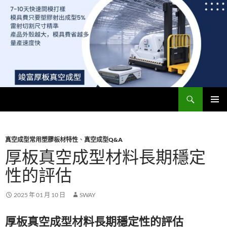
搜
竣富厚板真空成型廠 – 最便宜模具費，5-7天快速開模 | 專業真空成型板材與ABS、PC真空成型
尋
跳
主要選單
至
主
要
真空成型常用塑膠板材特性
、
真空成型Q&A
內
厚板真空成型材料長期穩定
容
性的評估
2025 年 01 月 10 日
SWAY
厚板真空成型材料長期穩定性的評估