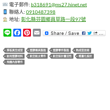
電子郵件:
b318691@ms27.hinet.net
聯絡人:
0910487398
地址:
彰化縣芬園鄉員草路一段97號
Li
F
Pi
E
n
ac
nt
m
e
e
er
ail
厚板真空成型
塑膠模具製造
塑膠零件製造
熱成型技術
b
es
耐用塑膠材料
航空航太零件
航空設計靈活性
輕量化設計
o
t
飛機內部零件
o
k
文
上一篇文章
章
交通運輸 – 軌道車輛零件製造與竣富厚板真空成型技術
導
下一篇文章
覽
自助服務機外殼：厚板真空成型的最佳選擇