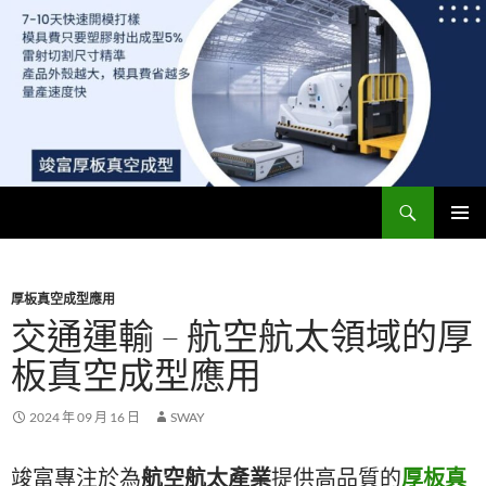
搜
竣富厚板真空成型廠 – 最便宜模具費，5-7天快速開模 | 專業真空成型板材與ABS、PC真空成型
尋
跳
主要選單
至
主
要
厚板真空成型應用
內
交通運輸 – 航空航太領域的厚
容
板真空成型應用
2024 年 09 月 16 日
SWAY
竣富專注於為
航空航太產業
提供高品質的
厚板真