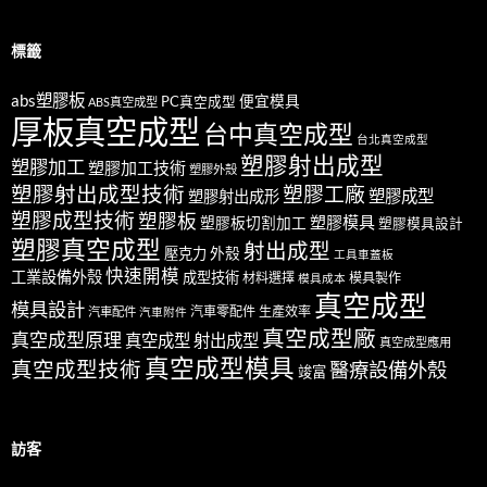
標籤
abs塑膠板
便宜模具
PC真空成型
ABS真空成型
厚板真空成型
台中真空成型
台北真空成型
塑膠射出成型
塑膠加工
塑膠加工技術
塑膠外殼
塑膠射出成型技術
塑膠工廠
塑膠成型
塑膠射出成形
塑膠成型技術
塑膠板
塑膠模具
塑膠板切割加工
塑膠模具設計
塑膠真空成型
射出成型
外殼
壓克力
工具車蓋板
快速開模
工業設備外殼
成型技術
材料選擇
模具製作
模具成本
真空成型
模具設計
汽車零配件
生產效率
汽車配件
汽車附件
真空成型廠
真空成型原理
真空成型 射出成型
真空成型應用
真空成型模具
真空成型技術
醫療設備外殼
竣富
訪客