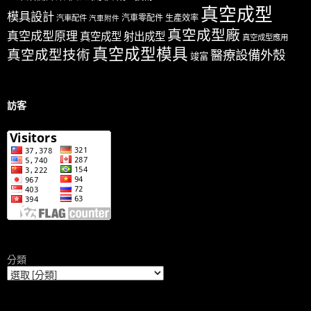
真空成型
模具設計
汽車零配件
生產效率
汽車配件
汽車附件
真空成型廠
真空成型原理
真空成型 射出成型
真空成型應用
真空成型模具
真空成型技術
醫療設備外殼
竣富
訪客
分類