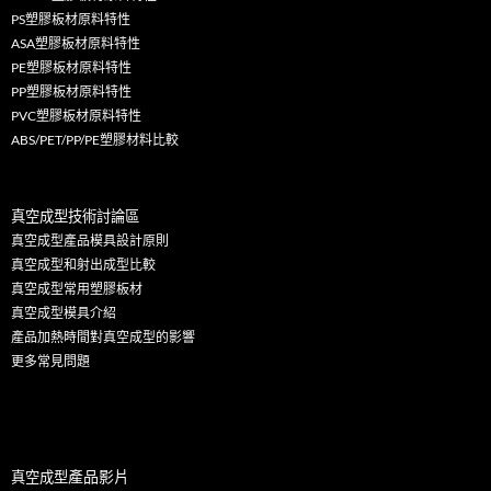
PS塑膠板材原料特性
ASA塑膠板材原料特性
PE塑膠板材原料特性
PP塑膠板材原料特性
PVC塑膠板材原料特性
ABS/PET/PP/PE塑膠材料比較
真空成型技術討論區
真空成型產品模具設計原則
真空成型和射出成型比較
真空成型常用塑膠板材
真空成型模具介紹
產品加熱時間對真空成型的影響
更多
常見問題
產
品影片
真空成型