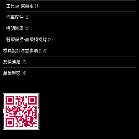
工具車-醫藥車
(1)
汽車配件
(1)
透明圓罩
(1)
醫療設備-診療椅椅背
(2)
模具設計注意事項
(22)
友情連結
(7)
產業趨勢
(4)