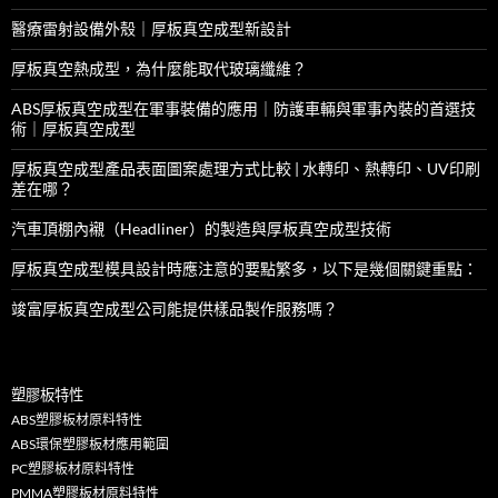
醫療雷射設備外殼｜厚板真空成型新設計
厚板真空熱成型，為什麼能取代玻璃纖維？
ABS厚板真空成型在軍事裝備的應用｜防護車輛與軍事內裝的首選技
術｜厚板真空成型
厚板真空成型產品表面圖案處理方式比較 | 水轉印、熱轉印、UV印刷
差在哪？
汽車頂棚內襯（Headliner）的製造與厚板真空成型技術
厚板真空成型模具設計時應注意的要點繁多，以下是幾個關鍵重點：
竣富厚板真空成型公司能提供樣品製作服務嗎？
塑膠板特性
ABS塑膠板材原料特性
ABS環保塑膠板材應用範圍
PC塑膠板材原料特性
PMMA塑膠板材原料特性