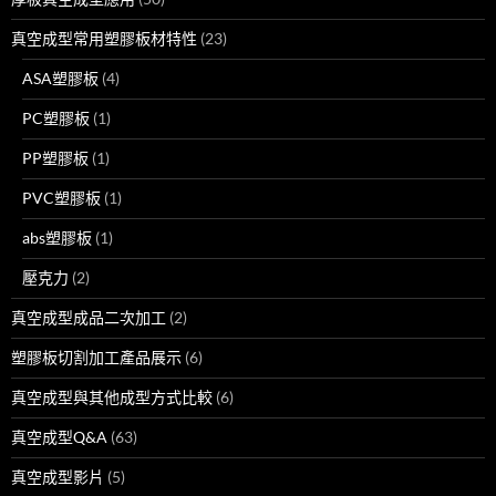
真空成型常用塑膠板材特性
(23)
ASA塑膠板
(4)
PC塑膠板
(1)
PP塑膠板
(1)
PVC塑膠板
(1)
abs塑膠板
(1)
壓克力
(2)
真空成型成品二次加工
(2)
塑膠板切割加工產品展示
(6)
真空成型與其他成型方式比較
(6)
真空成型Q&A
(63)
真空成型影片
(5)