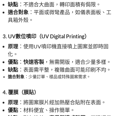
缺點
：不適合大曲面，轉印面積有侷限。
適合對象
：平面或微彎產品，如儀表面板、工
具箱外殼。
3. UV數位噴印（UV Digital Printing）
原理
：使用UV噴印機直接噴上圖案並即時固
化。
優點
：
快速客製
，無需開版，適合少量多樣。
缺點
：表面需平整，複雜曲面可能印刷不均。
適合對象
：少量訂單、樣品或特殊圖案需求。
4. 覆膜（膜貼）
原理
：將圖案膜片經加熱壓合貼附在表面。
優點
：材料便宜、操作簡單。