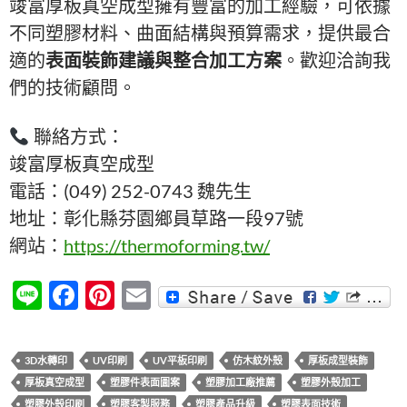
竣富厚板真空成型擁有豐富的加工經驗，可依據
不同塑膠材料、曲面結構與預算需求，提供最合
適的
表面裝飾建議與整合加工方案
。歡迎洽詢我
們的技術顧問。
聯絡方式：
竣富厚板真空成型
電話：(049) 252-0743 魏先生
地址：彰化縣芬園鄉員草路一段97號
網站：
https://thermoforming.tw/
Li
F
Pi
E
n
ac
nt
m
e
e
er
ail
3D水轉印
UV印刷
UV平板印刷
仿木紋外殼
厚板成型裝飾
b
es
厚板真空成型
塑膠件表面圖案
塑膠加工廠推薦
塑膠外殼加工
塑膠外殼印刷
塑膠客製服務
塑膠產品升級
塑膠表面技術