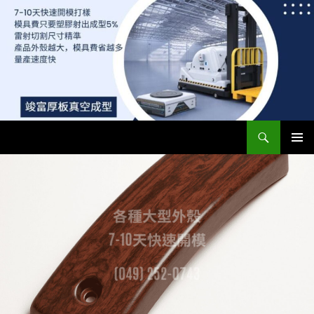
搜
竣富厚板真空成型廠 – 最便宜模具費，5-7天快速開模 | 專業真空成型板材與ABS、PC真空成型
尋
跳
主要選單
至
主
要
內
容