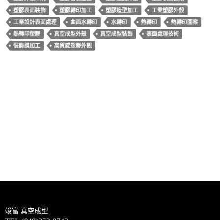
o
t
塑膠表面裝飾
塑膠轉印加工
塑膠造型加工
工業塑膠外殼
o
工業設計表面處理
曲面水轉印
水轉印
熱轉印
熱轉印圖案
k
熱轉印塑膠
真空成型外殼
真空成型裝飾
表面處理技術
裝飾膜加工
高質感塑膠外觀
文
上一篇文章
章
汽車頂棚內襯（Headliner）的製造與厚板真空成型技術
導
下一篇文章
覽
ABS厚板真空成型在軍事裝備的應用｜防護車輛與軍事內裝的首選技
術｜厚板真空成型
竣富
真空成型