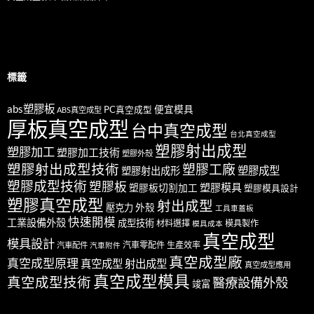
標籤
abs塑膠板
便宜模具
PC真空成型
ABS真空成型
厚板真空成型
台中真空成型
台北真空成型
塑膠射出成型
塑膠加工
塑膠加工技術
塑膠外殼
塑膠射出成型技術
塑膠工廠
塑膠成型
塑膠射出成形
塑膠成型技術
塑膠板
塑膠模具
塑膠板切割加工
塑膠模具設計
塑膠真空成型
射出成型
外殼
壓克力
工具車蓋板
快速開模
工業設備外殼
成型技術
材料選擇
模具製作
模具成本
真空成型
模具設計
汽車零配件
生產效率
汽車配件
汽車附件
真空成型廠
真空成型原理
真空成型 射出成型
真空成型應用
真空成型模具
真空成型技術
醫療設備外殼
竣富